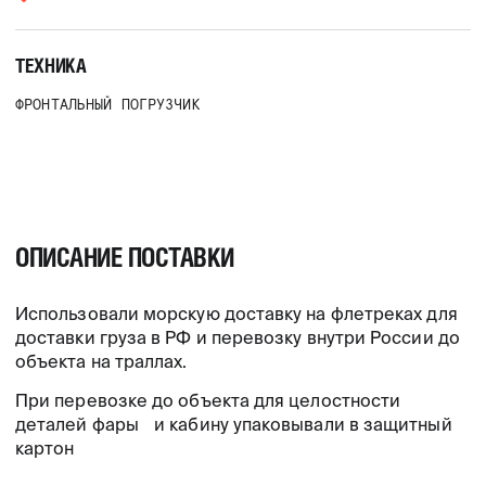
ТЕХНИКА
ФРОНТАЛЬНЫЙ ПОГРУЗЧИК
ГОРНО-МЕТАЛЛУРГИЧЕСКАЯ ПРОМЫШЛЕННОСТЬ • 12 ДНЕЙ
ДОСТАВИЛИ 50-ТОННЫЙ ФРОНТАЛЬНЫЙ
ПОГРУЗЧИК ИЗ УЛАН-БАТОРА (МОНГОЛИЯ)
В ИРКУТСК
ОПИСАНИЕ ПОСТАВКИ
ТЕХНИКА
ФРОНТАЛЬНЫЙ ПОГРУЗЧИК
Использовали морскую доставку на флетреках для
ДОСТАВКА
УЛАН-БАТОР (МОНГОЛИЯ)
доставки груза в РФ и перевозку внутри России до
ИРКУТСК
объекта на траллах.
ПОДРОБНЕЕ
При перевозке до объекта для целостности
деталей фары и кабину упаковывали в защитный
картон