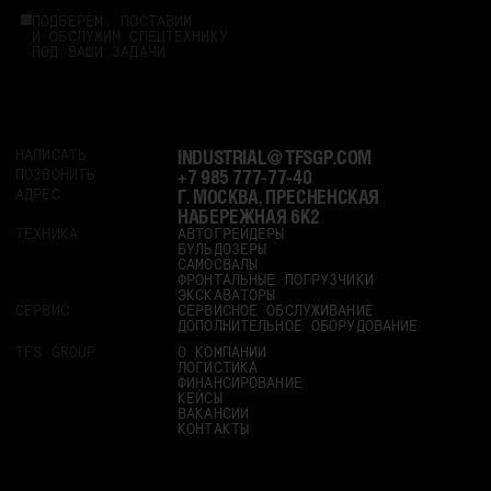
ПОДБЕРЁМ, ПОСТАВИМ
И ОБСЛУЖИМ СПЕЦТЕХНИКУ
ПОД ВАШИ ЗАДАЧИ
INDUSTRIAL@TFSGP.COM
НАПИСАТЬ
+7 985 777-77-40
ПОЗВОНИТЬ
Г. МОСКВА, ПРЕСНЕНСКАЯ
АДРЕС
НАБЕРЕЖНАЯ 6К2
ТЕХНИКА
АВТОГРЕЙДЕРЫ
БУЛЬДОЗЕРЫ
САМОСВАЛЫ
ФРОНТАЛЬНЫЕ ПОГРУЗЧИКИ
ЭКСКАВАТОРЫ
СЕРВИС
СЕРВИСНОЕ ОБСЛУЖИВАНИЕ
ДОПОЛНИТЕЛЬНОЕ ОБОРУДОВАНИЕ
TFS GROUP
О КОМПАНИИ
ЛОГИСТИКА
ФИНАНСИРОВАНИЕ
КЕЙСЫ
ВАКАНСИИ
КОНТАКТЫ