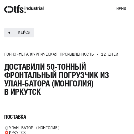
МЕНЮ
КЕЙСЫ
[3]
КЕЙСЫ
/
ИСПОЛЬЗУЕМ НАРАБОТАННЫЙ
ОПЫТ В ЛОГИСТИКЕ СПЕЦТЕХНИКИ
ГОРНО-МЕТАЛЛУРГИЧЕСКАЯ ПРОМЫШЛЕННОСТЬ • 12 ДНЕЙ
ДОСТАВИЛИ 50-ТОННЫЙ
ГОРНОДОБЫВАЮЩАЯ ПРОМЫШЛЕННОСТЬ
[2]
ГОРНО-МЕТАЛЛУР
ФРОНТАЛЬНЫЙ ПОГРУЗЧИК ИЗ
УЛАН-БАТОРА (МОНГОЛИЯ)
В ИРКУТСК
ПОСТАВКА
УЛАН-БАТОР (МОНГОЛИЯ)
ИРКУТСК