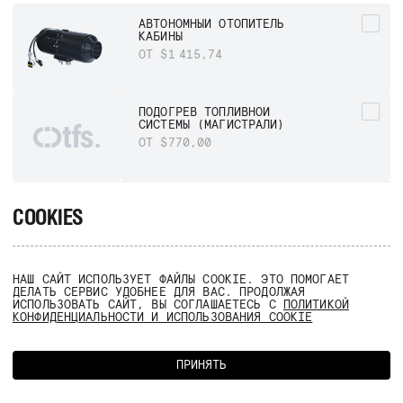
АВТОНОМНЫЙ ОТОПИТЕЛЬ
КАБИНЫ
ОТ $1 415,74
ПОДОГРЕВ ТОПЛИВНОЙ
СИСТЕМЫ (МАГИСТРАЛИ)
ОТ $770,00
ПОДОГРЕВ ТОПЛИВНОГО БАКА
COOKIES
ОТ $770,00
НАШ САЙТ ИСПОЛЬЗУЕТ ФАЙЛЫ COOKIE. ЭТО ПОМОГАЕТ
ПОДОГРЕВ ТОПЛИВНЫХ
ДЕЛАТЬ СЕРВИС УДОБНЕЕ ДЛЯ ВАС. ПРОДОЛЖАЯ
ФИЛЬТРОВ
ИСПОЛЬЗОВАТЬ САЙТ, ВЫ СОГЛАШАЕТЕСЬ С
ПОЛИТИКОЙ
КОНФИДЕНЦИАЛЬНОСТИ И ИСПОЛЬЗОВАНИЯ COOKIE
ОТ $1 143 305,48
ОТ $743,52
ИТОГО
ПРИНЯТЬ
НАЗАД
ДОБАВИТЬ В ЗАКАЗ
ДОПОЛНИТЕЛЬНЫЙ ТОПЛИВНЫЙ
ФИЛЬТР С ПОДОГРЕВОМ ТИПА
SEPAR