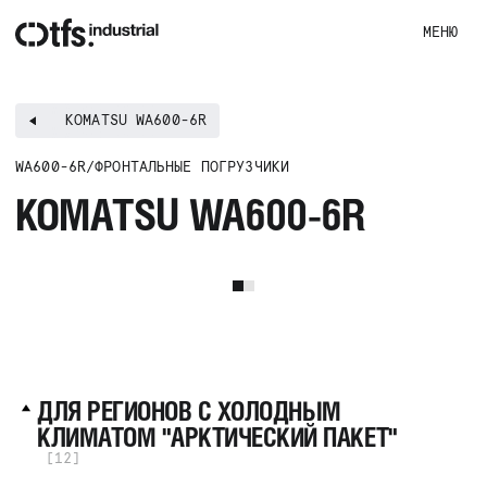
МЕНЮ
KOMATSU WA600-6R
WA600-6R
/
ФРОНТАЛЬНЫЕ ПОГРУЗЧИКИ
KOMATSU WA600-6R
I
t
e
m
1
o
f
ДЛЯ РЕГИОНОВ С ХОЛОДНЫМ
2
КЛИМАТОМ "АРКТИЧЕСКИЙ ПАКЕТ"
[12]