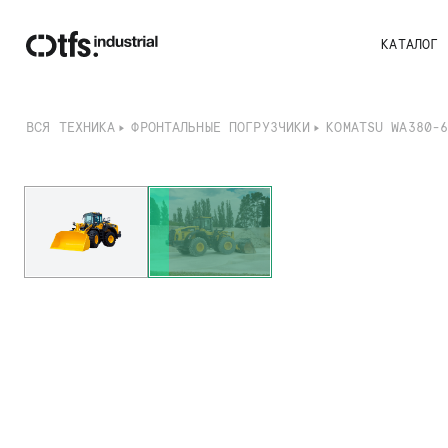
КАТАЛОГ
ВСЯ ТЕХНИКА
ФРОНТАЛЬНЫЕ ПОГРУЗЧИКИ
KOMATSU WA380-
I
t
e
m
2
o
f
2