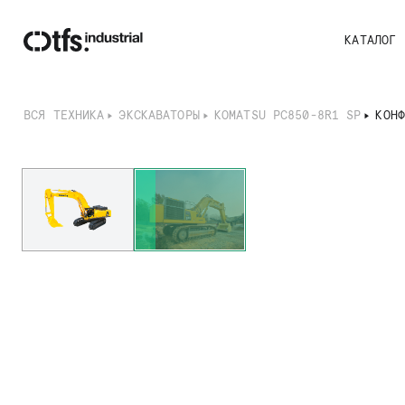
КАТАЛОГ
ВСЯ ТЕХНИКА
ЭКСКАВАТОРЫ
KOMATSU PC850-8R1 SP
КОН
I
t
e
m
2
o
f
2