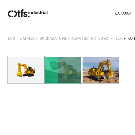
КАТАЛОГ
ВСЯ ТЕХНИКА
ЭКСКАВАТОРЫ
KOMATSU PC 2000 - 11R
КОН
I
t
e
m
2
o
f
3